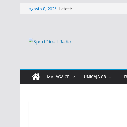
Saltar
Latest:
agosto 8, 2026
al
contenido
MÁLAGA CF
UNICAJA CB
+ 