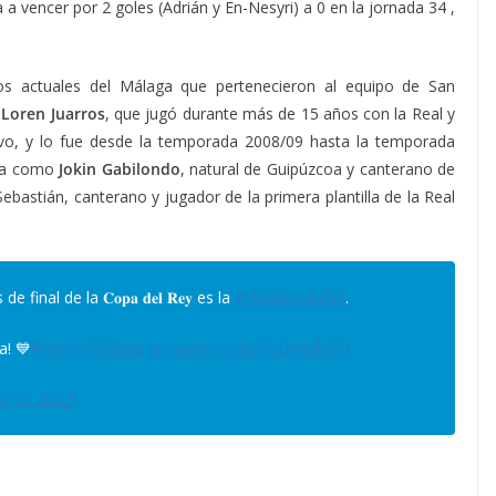
 a vencer por 2 goles (Adrián y En-Nesyri) a 0 en la jornada 34 ,
s actuales del Málaga que pertenecieron al equipo de San
o
Loren Juarros
, que jugó durante más de 15 años con la Real y
tivo, y lo fue desde la temporada 2008/09 hasta la temporada
lla como
Jokin Gabilondo
, natural de Guipúzcoa y canterano de
ebastián, canterano y jugador de la primera plantilla de la Real
inal de la 𝐂𝐨𝐩𝐚 𝐝𝐞𝐥 𝐑𝐞𝐲 es la
@RealSociedad
.
a! 💙
#VamosMálaga
pic.twitter.com/3oOe9dlq9Q
 12, 2023