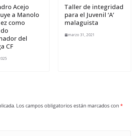
ndro Acejo
Taller de integridad
tuye a Manolo
para el Juvenil ‘A’
hez como
malaguista
ndo
marzo 31, 2021
nador del
a CF
 2025
licada.
Los campos obligatorios están marcados con
*