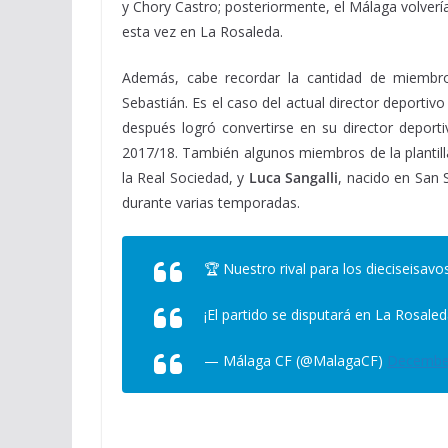
y Chory Castro; posteriormente, el Málaga volvería
esta vez en La Rosaleda.
Además, cabe recordar la cantidad de miembro
Sebastián. Es el caso del actual director deportiv
después logró convertirse en su director depor
2017/18. También algunos miembros de la planti
la Real Sociedad, y
Luca Sangalli
, nacido en San S
durante varias temporadas.
🏆 Nuestro rival para los dieciseisavos de f
¡El partido se disputará en La Rosaled
— Málaga CF (@MalagaCF)
December