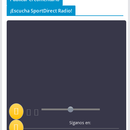
¡Escucha SportDirect Radio!
Síganos en: