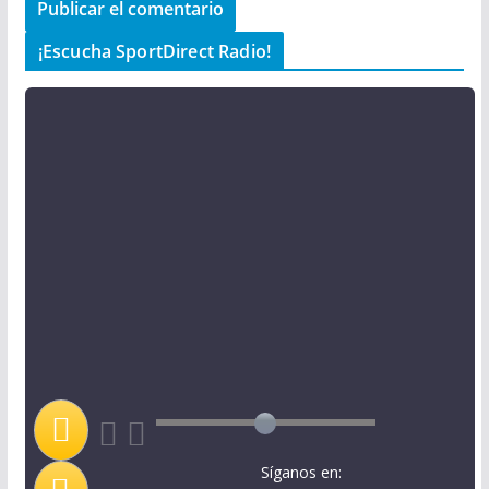
¡Escucha SportDirect Radio!
Síganos en: