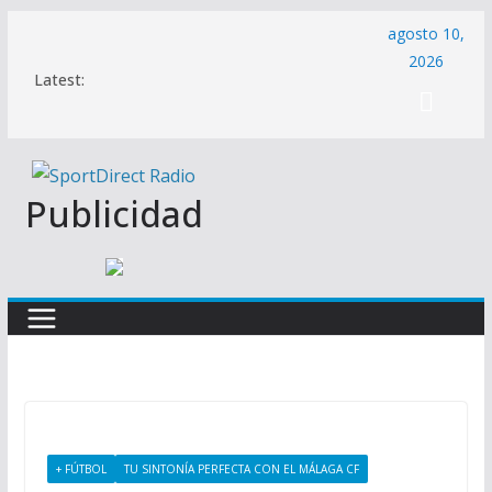
Saltar
agosto 10,
al
2026
Latest:
contenido
Publicidad
+ FÚTBOL
TU SINTONÍA PERFECTA CON EL MÁLAGA CF