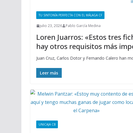
TU SINTONÍA PERFECTA CON EL MÁLAGA CF
julio 23, 2026
Pablo García Medina
Loren Juarros: «Estos tres fi
hay otros requisitos más im
Juan Cruz, Carlos Dotor y Fernando Calero han mos
Leer más
UNICAJA CB