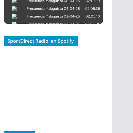
SportDirect Radio, en Spotify