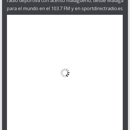
radio deportiva con acento malagueño, desde Málaga
para el mundo en el 103.7 FM y en sportdirectradio.es