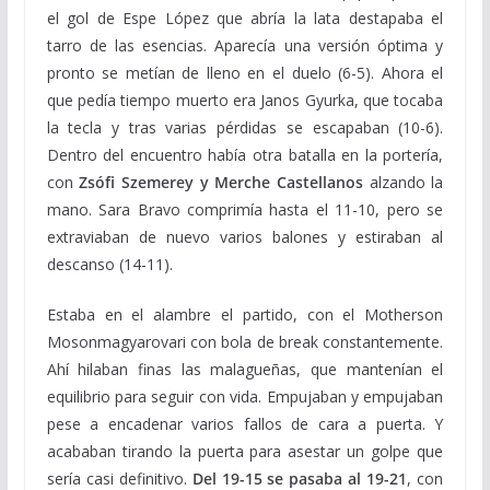
el gol de Espe López que abría la lata destapaba el
tarro de las esencias. Aparecía una versión óptima y
pronto se metían de lleno en el duelo (6-5). Ahora el
que pedía tiempo muerto era Janos Gyurka, que tocaba
la tecla y tras varias pérdidas se escapaban (10-6).
Dentro del encuentro había otra batalla en la portería,
con
Zsófi Szemerey y Merche Castellanos
alzando la
mano. Sara Bravo comprimía hasta el 11-10, pero se
extraviaban de nuevo varios balones y estiraban al
descanso (14-11).
Estaba en el alambre el partido, con el Motherson
Mosonmagyarovari con bola de break constantemente.
Ahí hilaban finas las malagueñas, que mantenían el
equilibrio para seguir con vida. Empujaban y empujaban
pese a encadenar varios fallos de cara a puerta. Y
acababan tirando la puerta para asestar un golpe que
sería casi definitivo.
Del 19-15 se pasaba al 19-21
, con