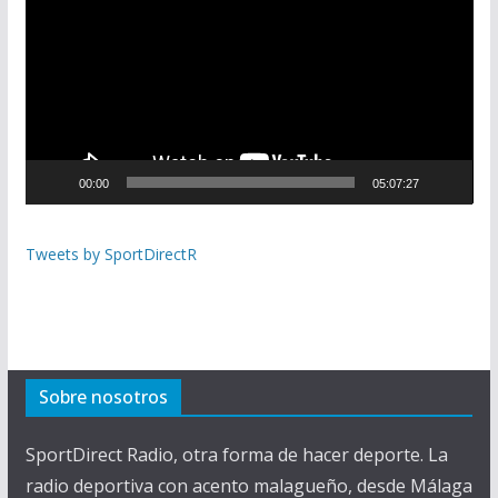
p
r
o
d
u
c
00:00
05:07:27
t
o
r
Tweets by SportDirectR
d
e
v
í
d
Sobre nosotros
e
o
SportDirect Radio, otra forma de hacer deporte. La
radio deportiva con acento malagueño, desde Málaga