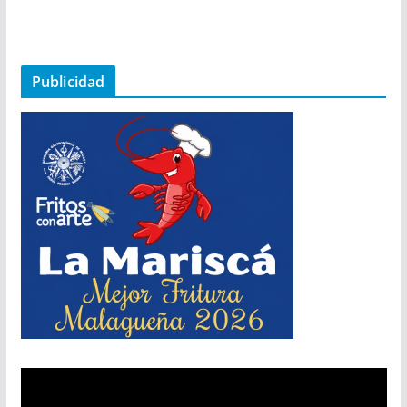
Publicidad
R
e