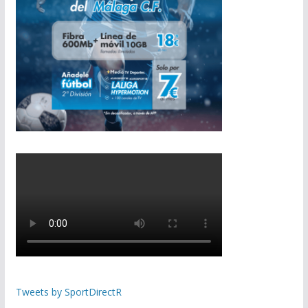
Tweets by SportDirectR