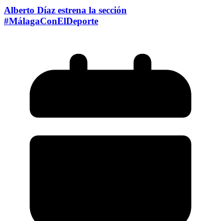
Alberto Díaz estrena la sección
#MálagaConElDeporte