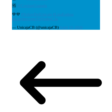
🆚
@CoviranGranada
💚💜
#YoSoyDelUnicaja
#LigaEndesa
pic.twitter.com/VpVodsyC3a
— UnicajaCB (@unicajaCB)
April 19, 2026