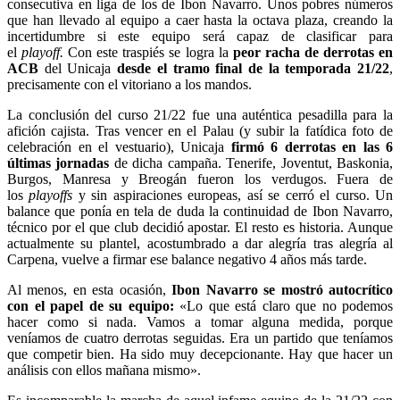
consecutiva en liga de los de Ibon Navarro. Unos pobres números
que han llevado al equipo a caer hasta la octava plaza, creando la
incertidumbre si este equipo será capaz de clasificar para
el
playoff.
Con este traspiés se logra la
peor racha de derrotas en
ACB
del Unicaja
desde el tramo final de la temporada 21/22
,
precisamente con el vitoriano a los mandos.
La conclusión del curso 21/22 fue una auténtica pesadilla para la
afición cajista. Tras vencer en el Palau (y subir la fatídica foto de
celebración en el vestuario), Unicaja
firmó 6 derrotas en las 6
últimas jornadas
de dicha campaña. Tenerife, Joventut, Baskonia,
Burgos, Manresa y Breogán fueron los verdugos. Fuera de
los
playoffs
y sin aspiraciones europeas, así se cerró el curso. Un
balance que ponía en tela de duda la continuidad de Ibon Navarro,
técnico por el que club decidió apostar. El resto es historia. Aunque
actualmente su plantel, acostumbrado a dar alegría tras alegría al
Carpena, vuelve a firmar ese balance negativo 4 años más tarde.
Al menos, en esta ocasión,
Ibon Navarro se mostró autocrítico
con el papel de su equipo:
«Lo que está claro que no podemos
hacer como si nada. Vamos a tomar alguna medida, porque
veníamos de cuatro derrotas seguidas. Era un partido que teníamos
que competir bien. Ha sido muy decepcionante. Hay que hacer un
análisis con ellos mañana mismo».