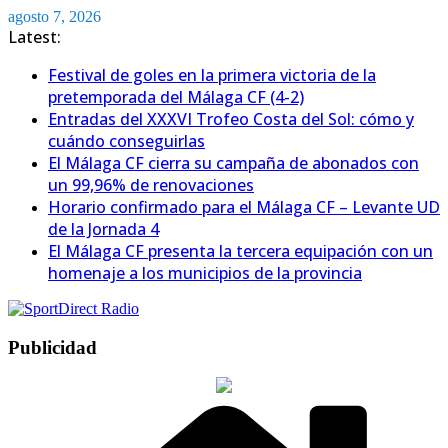
Saltar
agosto 7, 2026
al
Latest:
contenido
Festival de goles en la primera victoria de la
pretemporada del Málaga CF (4-2)
Entradas del XXXVI Trofeo Costa del Sol: cómo y
cuándo conseguirlas
El Málaga CF cierra su campaña de abonados con
un 99,96% de renovaciones
Horario confirmado para el Málaga CF – Levante UD
de la Jornada 4
El Málaga CF presenta la tercera equipación con un
homenaje a los municipios de la provincia
Publicidad