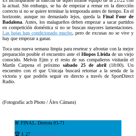
Es incomparable la marcha de aquel infame equipo de la 21/22 con
la actual. Sin embargo, se ha de empezar a remar en la dirección
correcto si no se quiere terminar la temporada antes de tiempo. En el
horizonte, aunque no demasiado lejos, queda la
Final Four de
Badalona
. Antes, los malagueños deben empezar a sacar partidos
en competición doméstica si no se buscan mayores lamentaciones.
Las bajas han condicionado mucho
, pero de excusas no se vive y
hay que empezar a ganar.
Toca una nueva semana limpia para resetear y afrontar con la mejor
preparación posible el encuentro ante el
Hiopos Lleida
de un viejo
conocido. Melvin Ejim y el resto de sus compañeros visitarán el
Martín Carpena el próximo
sábado 25 de abril
(18:00). Un
encuentro con el que Unicaja buscará retornar a la senda de la
victoria y que podréis seguir en directo a través de SportDirect
Radio.
(Fotografía: acb Photo / Álex Cámara)
🚨 FINAL. Derrota 83-71
🏆 J. 27
@ACBCOM