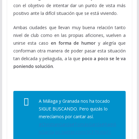
con el objetivo de intentar dar un punto de vista más
positivo ante la difícil situación que se está viviendo.
Ambas ciudades que llevan muy buena relación tanto
nivel de club como en las propias aficiones, vuelven a
unirse esta caso
en forma de humor
y alegría que
conforman otra manera de poder pasar esta situación
tan delicada y peliaguda, a la que
poco a poco se le va
poniendo solución
.
A Málaga y Granada nos ha tocado
SIGUE BUSCANDO. Pero quizás lo
merecíamos por cantar así.
#ChristianGarcía
#TomásGarcía
#Ramó
nGarcía
pic.twitter.com/3CF79zKpFc