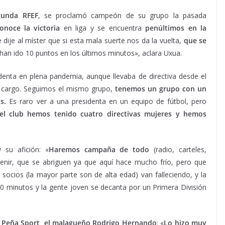
unda RFEF
, se proclamó campeón de su grupo la pasada
noce la victoria
en liga y se encuentra
penúltimos en la
le dije al míster que si esta mala suerte nos da la vuelta,
que se
 han ido 10 puntos en los últimos minutos», aclara Uxua.
denta en plena pandemia, aunque llevaba de directiva desde el
l cargo. Seguimos el mismo grupo,
tenemos un grupo con un
s.
Es raro ver a una presidenta en un equipo de fútbol, pero
el club hemos tenido cuatro directivas mujeres y hemos
 su afición: «
Haremos campaña de todo
(radio, carteles,
venir, que se abriguen ya que aquí hace mucho frío, pero que
socios (la mayor parte son de alta edad) van falleciendo, y la
0 minutos y la gente joven se decanta por un Primera División
a Peña Sport, el malagueño
Rodrigo Hernando
: «
Lo hizo muy