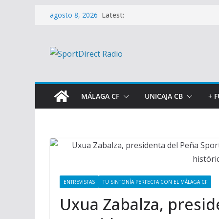
Saltar
Latest:
agosto 8, 2026
al
contenido
MÁLAGA CF
UNICAJA CB
+ 
ENTREVISTAS
TU SINTONÍA PERFECTA CON EL MÁLAGA CF
Uxua Zabalza, presid