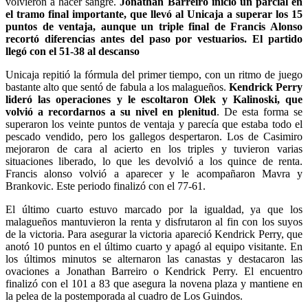
volvieron a hacer sangre.
Jonathan Barreiro inició un parcial en
el tramo final importante, que llevó al Unicaja a superar los 15
puntos de ventaja, aunque un triple final de Francis Alonso
recortó diferencias antes del paso por vestuarios. El partido
llegó con el 51-38 al descanso
Unicaja repitió la fórmula del primer tiempo, con un ritmo de juego
bastante alto que sentó de fabula a los malagueños.
Kendrick Perry
lideró las operaciones y le escoltaron Olek y Kalinoski, que
volvió a recordarnos a su nivel en plenitud
. De esta forma se
superaron los veinte puntos de ventaja y parecía que estaba todo el
pescado vendido, pero los gallegos despertaron. Los de Casimiro
mejoraron de cara al acierto en los triples y tuvieron varias
situaciones liberado, lo que les devolvió a los quince de renta.
Francis alonso volvió a aparecer y le acompañaron Mavra y
Brankovic. Este periodo finalizó con el 77-61.
El último cuarto estuvo marcado por la igualdad, ya que los
malagueños mantuvieron la renta y disfrutaron al fin con los suyos
de la victoria. Para asegurar la victoria apareció Kendrick Perry, que
anotó 10 puntos en el último cuarto y apagó al equipo visitante. En
los últimos minutos se alternaron las canastas y destacaron las
ovaciones a Jonathan Barreiro o Kendrick Perry. El encuentro
finalizó con el 101 a 83 que asegura la novena plaza y mantiene en
la pelea de la postemporada al cuadro de Los Guindos.