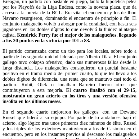
Breogán, un partido con bastante en juego, tanto la hipotética pelea
por los Playoffs de la Liga Endesa, como la novena plaza, que da
acceso a la previa de la BCL. Era vital el encuentro y los de Ibon
Navarro resurgieron, dominando el encuentro de principio a fin. El
conjunto malagueño volvió a abogar por la coralidad, con hasta seis
jugadores en los dobles dígitos lo que devolvió la fluidez al ataque
cajista.
Kendrick Perry fue el mejor de los malagueños, llegando
a los 20 puntos en la victoria por 101 a 83.
El partido comenzaba como un tiro para los locales, sobre todo a
partir de las segunda unidad liderada por Alberto Díaz. El conjunto
gallego tuvo colapso ofensivo, dado sus numerosos fallos desde la
larga distancia. Los malagueños consiguieron un parcial bastante
positivo en el tramo medio del primer cuarto, lo que les llevo a los
dobles dígitos de diferencia, una renta que se mantuvo casi todo el
partido. Rubit, Olek o Jonathan Barreiro fueron otros que
contribuyeron a esta mejoría.
El cuarto finalizó con el 29-15,
mostrando un gran acierto en los tiros y una versión ofensiva
insólita en los últimos meses.
En el segundo cuarto mejoraron los gallegos, con un Dewane
Russel que lideró a su equipo. Por parte de lo andaluces bajó el
acierto, algo lógico tras unos primeros diez minutos de élite. Russel
y los triples de los exteriores mantuvieron a los de Casimiro en el
encuentro, pero en los instantes previos al descanso los malagueños