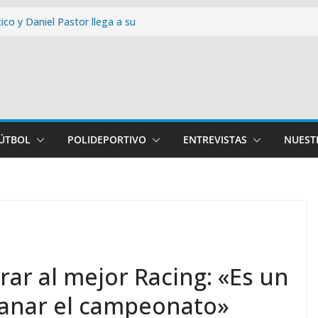
ico y Daniel Pastor llega a su
osta del Sol: cómo y cuándo
paña de abonados con un 99,96%
Málaga CF – Levante UD de la
cera equipación con un
FÚTBOL
POLIDEPORTIVO
ENTREVISTAS
NUEST
 la provincia
ar al mejor Racing: «Es un
ganar el campeonato»