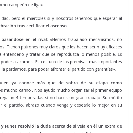
 como campeón de liga».
idad, pero el miércoles sí y nosotros tenemos que esperar al
bración tras certificar el ascenso.
basándose en el rival
: «Hemos trabajado mecanismos, no
mos. Tienen patrones muy claros que les hacen ser muy eficaces
e entenderlo y tratar que se reproduzca lo menos posible. Es
a poder atacarnos. Esa es una de las premisas mas importantes
a perdamos, para poder afrontar el partido con garantías».
a quien ya conoce más que de sobra de su etapa como
mos mucho cariño . Nos ayudo mucho organizar el primer equipo
e regalan 4 temporadas si no haces un gran trabajo .Su mérito
ar el partido, abrazo cuando venga y desearle lo mejor en su
y Funes resolvió la duda acerca de si veía en él un extra de