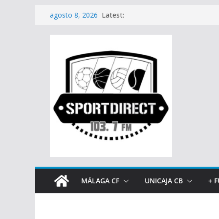
Saltar
Latest:
agosto 8, 2026
al
contenido
MÁLAGA CF
UNICAJA CB
+ 