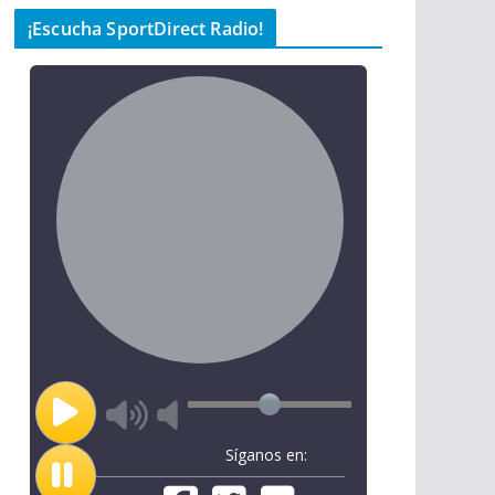
¡Escucha SportDirect Radio!
Síganos en: