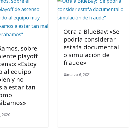
Otra a BlueBay: «Se
podría considerar
estafa documental
Ramos, sobre
o simulación de
miente playoff
fraude»
censo: «Estoy
o al equipo
marzo 6, 2021
ien y no
 a estar tan
como
rábamos»
6, 2020