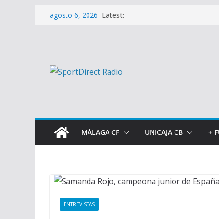
Saltar
Latest:
agosto 6, 2026
al
contenido
MÁLAGA CF
UNICAJA CB
+ 
ENTREVISTAS