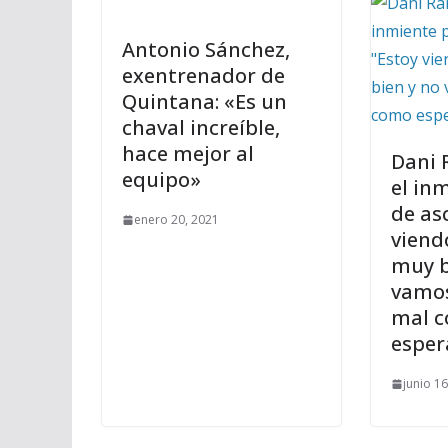
Antonio Sánchez,
exentrenador de
Quintana: «Es un
chaval increíble,
hace mejor al
Dani 
equipo»
el in
de as
enero 20, 2021
viend
muy b
vamos
mal 
espe
junio 1