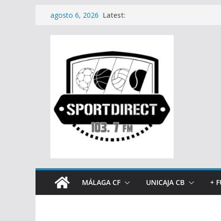
Saltar
Latest:
agosto 6, 2026
al
contenido
MÁLAGA CF
UNICAJA CB
+ 