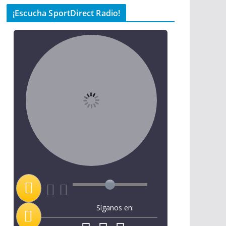
¡Escucha SportDirect Radio!
Síganos en: