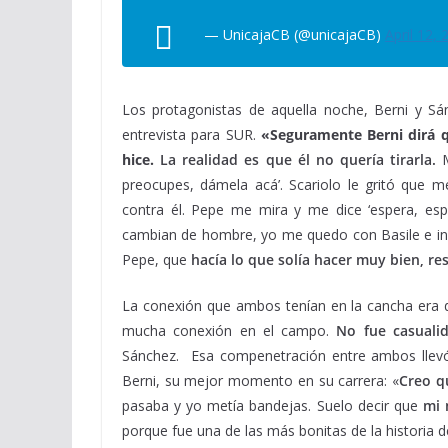
— UnicajaCB (@unicajaCB)
April 12, 
Los protagonistas de aquella noche, Berni y S
entrevista para SUR.
«Seguramente Berni dirá q
hice.
La realidad es que él no quería tirarla.
M
preocupes, dámela acá’. Scariolo le gritó que 
contra él. Pepe me mira y me dice ‘espera, es
cambian de hombre, yo me quedo con Basile e inic
Pepe, que
hacía lo que solía hacer muy bien, re
La conexión que ambos tenían en la cancha era d
mucha conexión en el campo.
No fue casuali
Sánchez. Esa compenetración entre ambos llevó
Berni, su mejor momento en su carrera: «
Creo q
pasaba y yo metía bandejas. Suelo decir que
mi 
porque fue una de las más bonitas de la historia d