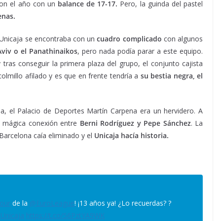
aron el año con un
balance de 17-17.
Pero, la guinda del pastel
enas.
el Unicaja se encontraba con un
cuadro complicado
con algunos
Aviv o el Panathinaikos
, pero nada podía parar a este equipo.
tras conseguir la primera plaza del grupo, el conjunto cajista
olmillo afilado y es que en frente tendría a
su
bestia negra, el
ria, el Palacio de Deportes Martín Carpena era un hervidero. A
a mágica conexión entre
Berni Rodríguez y Pepe Sánchez
. La
El Barcelona caía eliminado y el
Unicaja hacía historia.
Four
de la
@EuroLeague
! ¡13 años ya! ¿Lo recuerdas? ?
Unicaja
https://t.co/56PztYA9WK