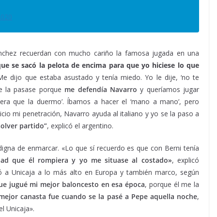
2020
ánchez recuerdan con mucho cariño la famosa jugada en una
ue se sacó la pelota de encima para que yo hiciese lo que
e dijo que estaba asustado y tenía miedo. Yo le dije, ‘no te
me la pasase porque
me defendía Navarro
y queríamos jugar
pera que la duermo’. Íbamos a hacer el ‘mano a mano’, pero
io mi penetración, Navarro ayuda al italiano y yo se la paso a
solver partido”
, explicó el argentino.
igna de enmarcar. «Lo que sí recuerdo es que con Berni tenía
dad que él rompiera y yo me situase al costado»
, explicó
 a Unicaja a lo más alto en Europa y también marco, según
ue jugué mi mejor baloncesto en esa época
, porque él me la
mejor canasta fue cuando se la pasé a Pepe aquella noche
,
el Unicaja».