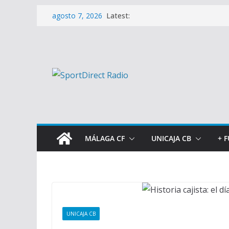
Saltar
Latest:
agosto 7, 2026
al
contenido
MÁLAGA CF
UNICAJA CB
+ 
UNICAJA CB