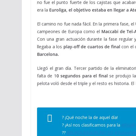
no fue el punto fuerte de los cajistas que acab
era la
Euroliga, el objetivo estaba en llegar a At
El camino no fue nada fácil. En la primera fase, 
campeones de Europa como el
Maccabi de Tel-
Con una gran actuación durante la fase regular y 
llegaba a los
play-off de cuartos de final
con el c
Barcelona.
Llegó el gran día. Tercer partido de la eliminato
falta de 1
0 segundos para el final
se produjo l
pelota voló desde el triple y el resto es historia. 
? ¡Qué noche la de aquel día!
? ¡Así nos clasificamos para la
#Final
??
#EUROLEAGUEUNITED
#YoSoyDel