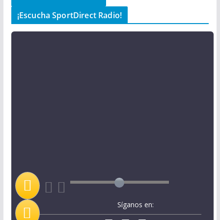
¡Escucha SportDirect Radio!
Síganos en: