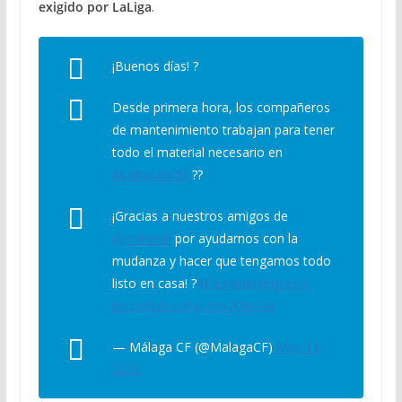
exigido por LaLiga
.
¡Buenos días! ?
Desde primera hora, los compañeros
de mantenimiento trabajan para tener
todo el material necesario en
#LaRosaleda
??
¡Gracias a nuestros amigos de
@enPienP
por ayudarnos con la
mudanza y hacer que tengamos todo
listo en casa! ?
#FamiliaMalaguista
pic.twitter.com/LrVx7ONcaa
— Málaga CF (@MalagaCF)
May 11,
2020