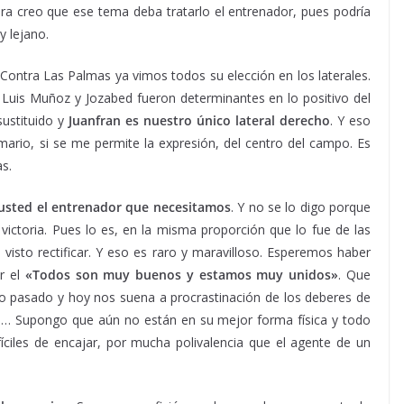
iera creo que ese tema deba tratarlo el entrenador, pues podría
y lejano.
Contra Las Palmas ya vimos todos su elección en los laterales.
 Luis Muñoz y Jozabed fueron determinantes en lo positivo del
sustituido y
Juanfran es nuestro único lateral derecho
. Y eso
mario, si se me permite la expresión, del centro del campo. Es
s.
 usted el entrenador que necesitamos
. Y no se lo digo porque
victoria. Pues lo es, en la misma proporción que lo fue de las
visto rectificar. Y eso es raro y maravilloso. Esperemos haber
r el
«Todos son muy buenos y estamos muy unidos»
. Que
año pasado y hoy nos suena a procrastinación de los deberes de
nos… Supongo que aún no están en su mejor forma física y todo
íciles de encajar, por mucha polivalencia que el agente de un