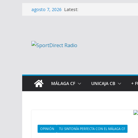
Saltar
Latest:
agosto 7, 2026
al
contenido
MÁLAGA CF
UNICAJA CB
+ 
OPINIÓN
TU SINTONÍA PERFECTA CON EL MÁLAGA CF