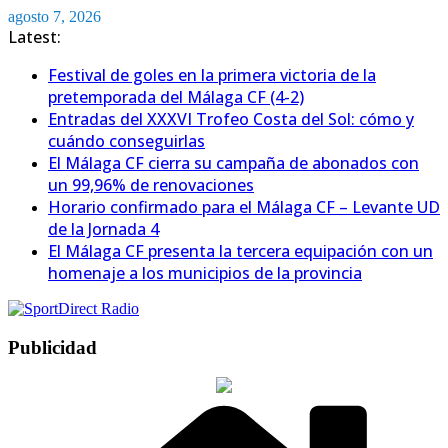
Saltar
agosto 7, 2026
al
Latest:
contenido
Festival de goles en la primera victoria de la
pretemporada del Málaga CF (4-2)
Entradas del XXXVI Trofeo Costa del Sol: cómo y
cuándo conseguirlas
El Málaga CF cierra su campaña de abonados con
un 99,96% de renovaciones
Horario confirmado para el Málaga CF – Levante UD
de la Jornada 4
El Málaga CF presenta la tercera equipación con un
homenaje a los municipios de la provincia
Publicidad