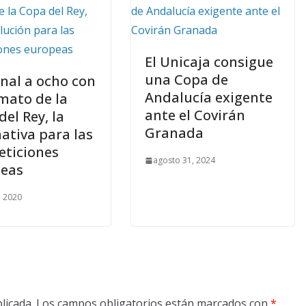
El Unicaja consigue
una Copa de
inal a ocho con
Andalucía exigente
rmato de la
ante el Covirán
el Rey, la
Granada
nativa para las
ticiones
agosto 31, 2024
eas
, 2020
licada.
Los campos obligatorios están marcados con
*