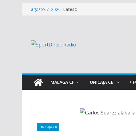
Saltar
Latest:
agosto 7, 2026
al
contenido
MÁLAGA CF
UNICAJA CB
+ 
UNICAJA CB