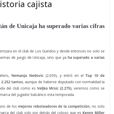
storia cajista
tán de Unicaja ha superado varias cifras
rrizara en el club de Los Guindos y desde entonces no solo se
quemas de juego de Unicaja, sino que ya
ha superado a varias
añero,
Nemanja Nedovic
(2.059), y entró en el
Top 10 de
 2.252 tantos
, aunque de haberse disputado con normalidad la
enda del club como es
Veljko Mrsic (2.275)
, veremos como se
la marca del jugador balcánico esta temporada.
uno de los
mejores reboteadores de la competición
, no solo
marca del club solo por detrás del coloso que es
Kenny Miller