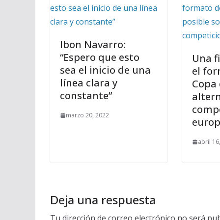
Ibon Navarro:
“Espero que esto
Una f
sea el inicio de una
el fo
línea clara y
Copa d
constante”
alter
compe
marzo 20, 2022
europ
abril 16
Deja una respuesta
Tu dirección de correo electrónico no será pub