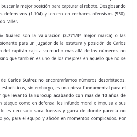
a buscar la mejor posición para capturar el rebote. Desglosando
s defensivos (1.104)
y tercero en
rechaces ofensivos (530)
,
o Miller.
i» Suárez
son la
valoración (3.771/3ª mejor marca)
o las
sionante para un jugador de la estatura y posición de Carlos
a del capitán
cajista va mucho
mas allá de los números
, no
ón, sino que también es uno de los mejores en aquello que no se
o de
Carlos Suárez
no encontraríamos números desorbitados,
 estadísticos, sin embargo, es una
pieza fundamental para el
or que
levantó la Eurocup acabando con mas de 10 años de
n ataque como en defensa, les infunde moral e impulsa a sus
ndo es necesario
saca fuerzas y garra de donde parecía no
creo yo, para el equipo y afición en momentos complicados. Por