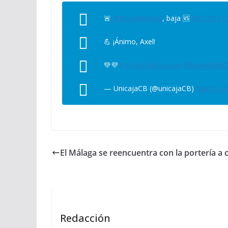
🚨
@BouteilleAxel
, baja 🆚
@FILOU_O
💪 ¡Ánimo, Axel!
💚💜
#YoSoyDelUnicaja
#BasketballC
— UnicajaCB (@unicajaCB)
March 14
El Málaga se reencuentra con la portería a 
Redacción