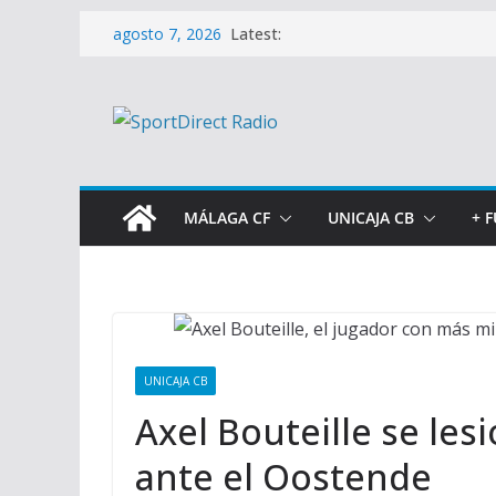
Saltar
Latest:
agosto 7, 2026
al
contenido
MÁLAGA CF
UNICAJA CB
+ 
UNICAJA CB
Axel Bouteille se les
ante el Oostende