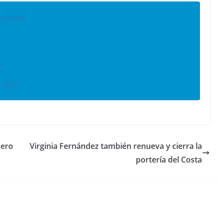
ostende
L
, 2022
cero
Virginia Fernández también renueva y cierra la
portería del Costa