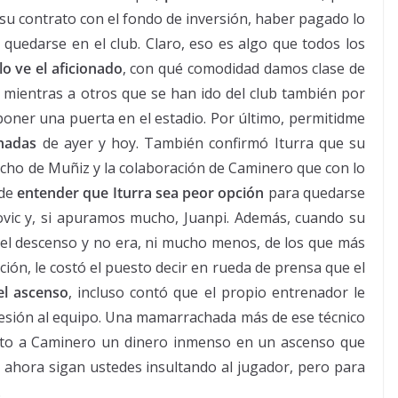
u contrato con el fondo de inversión, haber pagado lo
quedarse en el club. Claro, eso es algo que todos los
 lo ve el aficionado
, con qué comodidad damos clase de
 mientras a otros que se han ido del club también por
poner una puerta en el estadio. Por último, permitidme
hadas
de ayer y hoy. También confirmó Iturra que su
richo de Muñiz y la colaboración de Caminero que con lo
ede
entender que Iturra sea peor opción
para quedarse
vic y, si apuramos mucho, Juanpi. Además, cuando su
 el descenso y no era, ni mucho menos, de los que más
ción, le costó el puesto decir en rueda de prensa que el
el ascenso
, incluso contó que el propio entrenador le
presión al equipo. Una mamarrachada más de ese técnico
unto a Caminero un dinero inmenso en un ascenso que
 Y ahora sigan ustedes insultando al jugador, pero para
.