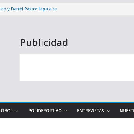
ico y Daniel Pastor llega a su
osta del Sol: cómo y cuándo
paña de abonados con un 99,96%
Publicidad
Málaga CF – Levante UD de la
cera equipación con un
 la provincia
FÚTBOL
POLIDEPORTIVO
ENTREVISTAS
NUEST