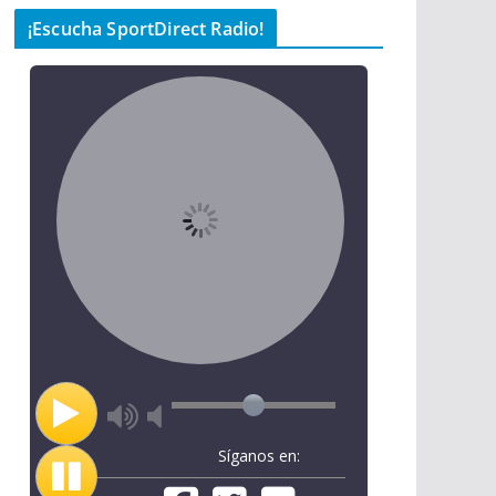
¡Escucha SportDirect Radio!
Síganos en: