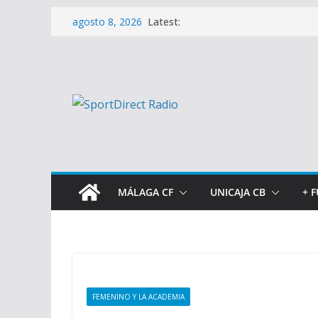
Saltar
Latest:
agosto 8, 2026
al
contenido
MÁLAGA CF
UNICAJA CB
+ 
FEMENINO Y LA ACADEMIA