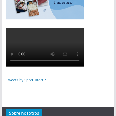
Tweets by SportDirectR
Sobre nosotros