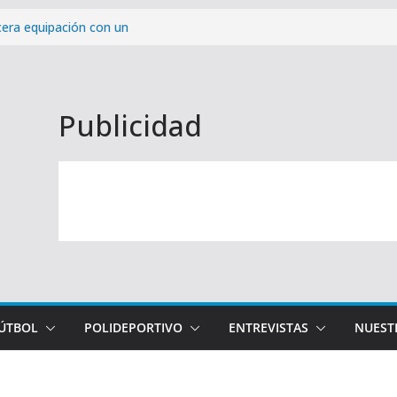
cera equipación con un
 la provincia
ra victoria de la pretemporada
osta del Sol: cómo y cuándo
Publicidad
paña de abonados con un 99,96%
Málaga CF – Levante UD de la
FÚTBOL
POLIDEPORTIVO
ENTREVISTAS
NUEST