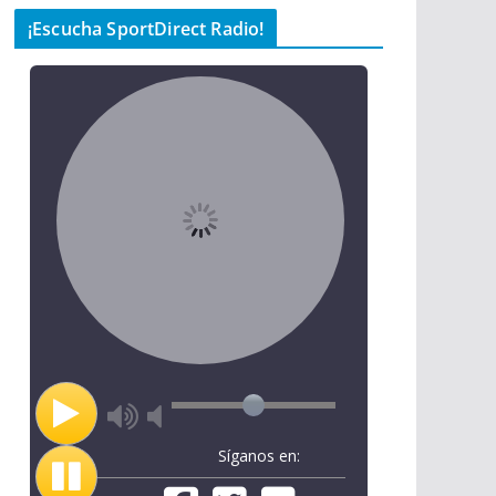
¡Escucha SportDirect Radio!
Síganos en: