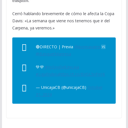
tranquilos.”
Cerró hablando brevemente de cómo le afecta la Copa
Davis: «La semana que viene nos tenemos que ir del
Carpena, ya veremos.»
🔴DIRECTO | Previa
@ibonnavarro
🆚
@BasquetManresa
💚💜
#YoSoyDelUnicaja
#LigaEndesa
https://t.co/BVGL5nFnYK
— UnicajaCB (@unicajaCB)
October
31, 2024