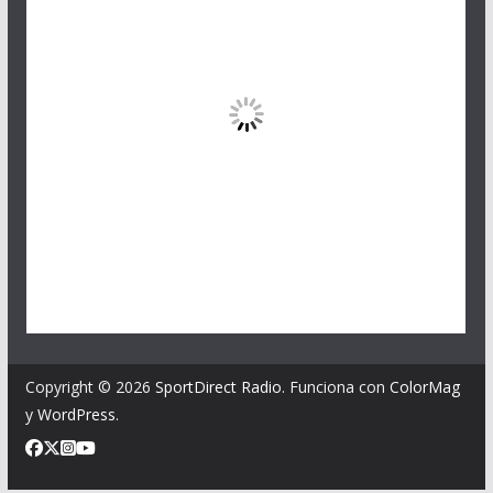
Copyright © 2026
SportDirect Radio
. Funciona con
ColorMag
y
WordPress
.