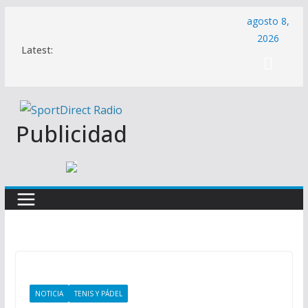
Saltar
agosto 8,
al
2026
Latest:
contenido
Publicidad
NOTICIA
TENIS Y PÁDEL