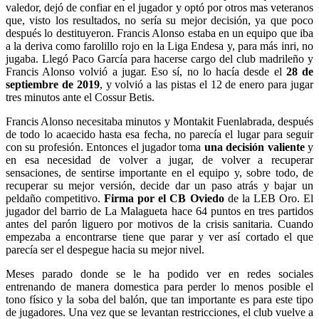
valedor, dejó de confiar en el jugador y optó por otros mas veteranos
que, visto los resultados, no sería su mejor decisión, ya que poco
después lo destituyeron. Francis Alonso estaba en un equipo que iba
a la deriva como farolillo rojo en la Liga Endesa y, para más inri, no
jugaba. Llegó Paco García para hacerse cargo del club madrileño y
Francis Alonso volvió a jugar. Eso sí, no lo hacía desde el
28 de
septiembre de 2019
, y volvió a las pistas el 12 de enero para jugar
tres minutos ante el Cossur Betis.
Francis Alonso necesitaba minutos y Montakit Fuenlabrada, después
de todo lo acaecido hasta esa fecha, no parecía el lugar para seguir
con su profesión. Entonces el jugador toma
una decisión valiente
y
en esa necesidad de volver a jugar, de volver a recuperar
sensaciones, de sentirse importante en el equipo y, sobre todo, de
recuperar su mejor versión, decide dar un paso atrás y bajar un
peldaño competitivo.
Firma por el CB Oviedo
de la LEB Oro. El
jugador del barrio de La Malagueta hace 64 puntos en tres partidos
antes del parón liguero por motivos de la crisis sanitaria. Cuando
empezaba a encontrarse tiene que parar y ver así cortado el que
parecía ser el despegue hacia su mejor nivel.
Meses parado donde se le ha podido ver en redes sociales
entrenando de manera domestica para perder lo menos posible el
tono físico y la soba del balón, que tan importante es para este tipo
de jugadores. Una vez que se levantan restricciones, el club vuelve a