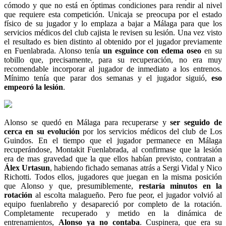
cómodo y que no está en óptimas condiciones para rendir al nivel
que requiere esta competición. Unicaja se preocupa por el estado
físico de su jugador y lo emplaza a bajar a Málaga para que los
servicios médicos del club cajista le revisen su lesión. Una vez visto
el resultado es bien distinto al obtenido por el jugador previamente
en Fuenlabrada. Alonso tenía
un esguince con edema oseo
en su
tobillo que, precisamente, para su recuperación, no era muy
recomendable incorporar al jugador de inmediato a los entrenos.
Mínimo tenía que parar dos semanas y el jugador siguió,
eso
empeoró la lesión
.
Alonso se quedó en Málaga para recuperarse y
ser seguido de
cerca en su evolución
por los servicios médicos del club de Los
Guindos. En el tiempo que el jugador permanece en Málaga
recuperándose, Montakit Fuenlabrada, al confirmase que la lesión
era de mas gravedad que la que ellos habían previsto, contratan a
Álex Urtasun
, habiendo fichado semanas atrás a Sergi Vidal y Nico
Richotti. Todos ellos, jugadores que juegan en la misma posición
que Alonso y que, presumiblemente,
restaría minutos en la
rotación
al escolta malagueño. Pero fue peor, el jugador volvió al
equipo fuenlabreño y desapareció por completo de la rotación.
Completamente recuperado y metido en la dinámica de
entrenamientos,
Alonso ya no contaba
. Cuspinera, que era su