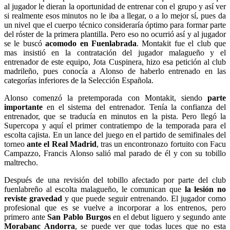
al jugador le dieran la oportunidad de entrenar con el grupo y así ver
si realmente esos minutos no le iba a llegar, o a lo mejor sí, pues da
un nivel que el cuerpo técnico consideraría óptimo para formar parte
del róster de la primera plantilla. Pero eso no ocurrió así y al jugador
se le buscó
acomodo en Fuenlabrada
. Montakit fue el club que
mas insistió en la contratación del jugador malagueño y el
entrenador de este equipo, Jota Cuspinera, hizo esa petición al club
madrileño, pues conocía a Alonso de haberlo entrenado en las
categorías inferiores de la Selección Española.
Alonso comenzó la pretemporada con Montakit, siendo
parte
importante
en el sistema del entrenador. Tenía la confianza del
entrenador, que se traducía en minutos en la pista. Pero llegó la
Supercopa y aquí el primer contratiempo de la temporada para el
escolta cajista. En un lance del juego en el partido de semifinales del
torneo
ante el Real Madrid
, tras un encontronazo fortuito con Facu
Campazzo, Francis Alonso salió mal parado de él y con su tobillo
maltrecho.
Después de una revisión del tobillo afectado por parte del club
fuenlabreño al escolta malagueño, le comunican que
la lesión no
reviste gravedad
y que puede seguir entrenando. El jugador como
profesional que es se vuelve a incorporar a los entrenos, pero
primero ante
San Pablo Burgos
en el debut liguero y segundo ante
Morabanc Andorra
, se puede ver que todas luces que no esta