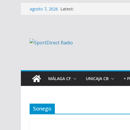
Saltar
Latest:
agosto 7, 2026
al
contenido
MÁLAGA CF
UNICAJA CB
+ 
Sonego