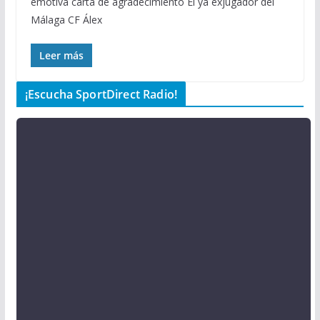
emotiva carta de agradecimiento El ya exjugador del
Málaga CF Álex
Leer más
¡Escucha SportDirect Radio!