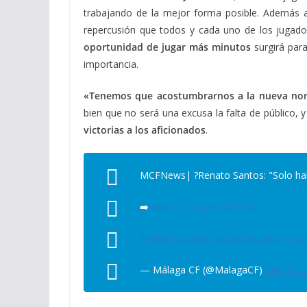
trabajando de la mejor forma posible. Además
repercusión que todos y cada uno de los jugad
oportunidad de jugar más minutos
surgirá par
importancia.
«Tenemos que acostumbrarnos a la nueva no
bien que no será una excusa la falta de público,
victorias a los aficionados
.
MCFNews| ?️Renato Santos: "Solo habr
➡️
https://t.co/jZeXDRS9iD
#VolverEsGanar
pic.twitter.com/CTu
— Málaga CF (@MalagaCF)
June 10, 