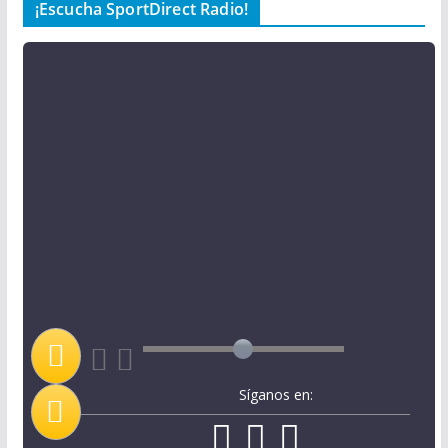
¡Escucha SportDirect Radio!
Síganos en: