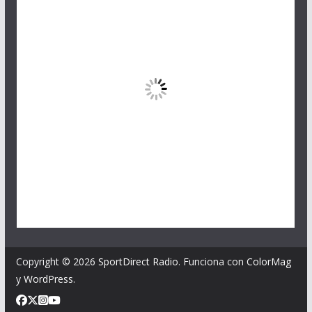
Copyright © 2026
SportDirect Radio
. Funciona con
ColorMag
y
WordPress
.