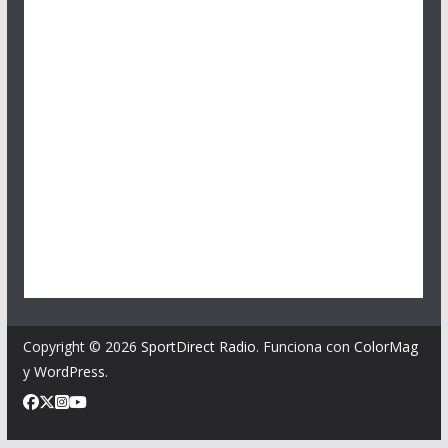
Copyright © 2026
SportDirect Radio
. Funciona con
ColorMag
y
WordPress
.