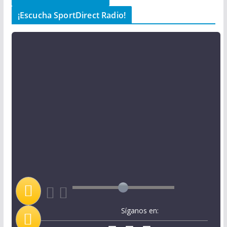
¡Escucha SportDirect Radio!
Síganos en: