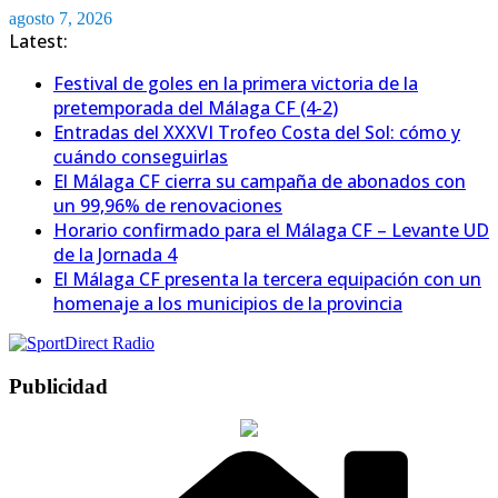
Saltar
agosto 7, 2026
al
Latest:
contenido
Festival de goles en la primera victoria de la
pretemporada del Málaga CF (4-2)
Entradas del XXXVI Trofeo Costa del Sol: cómo y
cuándo conseguirlas
El Málaga CF cierra su campaña de abonados con
un 99,96% de renovaciones
Horario confirmado para el Málaga CF – Levante UD
de la Jornada 4
El Málaga CF presenta la tercera equipación con un
homenaje a los municipios de la provincia
Publicidad