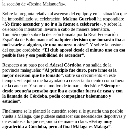
la sección de «Resina Malagueña».
Sobre la pregunta relativa al ascenso del equipo y en la situación que
ha imposibilitado su celebración,
Malena Guerisoli
ha respondido:
«Yo firmo ascender y no ir a la fuente a celebrarlo»
, y sobre la
celebración intentaron llevarla a cabo de manera telemática.
También opinó sobre la decisión tomada por la Real Federación
Española de Balonmano:
«Cualquier decisión que tomarán iba a
molestarle a alguien, de una manera u otra”
. Y sobre la postura
del equipo cordobés:
“El club apostó desde el minuto uno en esa
posible fase y esa posibilidad de ascender”
.
Respecto a su paso por el
Adesal Córdoba
y su salida de la
provincia malagueña:
“Al principio fue duro, pero irme es la
mejor decisión que he tomado”
, sobre su crecimiento en este
tiempo: «el equipo me ha ayudado a crecer tanto dentro como fuera
de la cancha». Y sobre el motivo de tomar la decisión:
“Siempre
desde pequeña pensaba que iba a estudiar fuera de casa y con
la llamada de Córdoba, podía compaginar balonmano y
estudios”
.
Finalmente se le planteó la cuestión sobre si le gustaría una posible
vuelta a Málaga, que pudiese satisfacer sus necesidades deportivas y
de estudios a lo que respondió de manera clara:
«Estoy muy
agradecida a Córdoba, pero al final Málaga es Málaga”
.