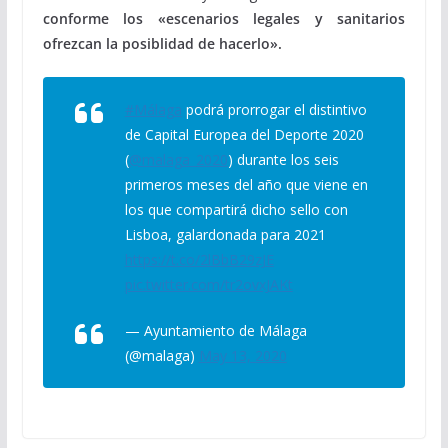
conforme los «escenarios legales y sanitarios
ofrezcan la posiblidad de hacerlo».
#Málaga
podrá prorrogar el distintivo
de Capital Europea del Deporte 2020
(
@malaga_2020
) durante los seis
primeros meses del año que viene en
los que compartirá dicho sello con
Lisboa, galardonada para 2021
https://t.co/2lBbB29zJE
pic.twitter.com/tr2ovxJAKt
— Ayuntamiento de Málaga
(@malaga)
May 13, 2020