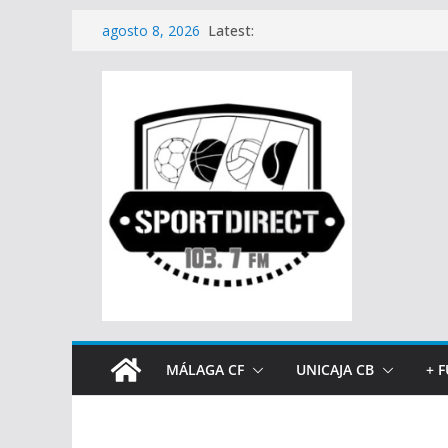
Saltar
Latest:
agosto 8, 2026
al
contenido
MÁLAGA CF
UNICAJA CB
+ 