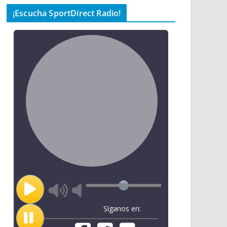
¡Escucha SportDirect Radio!
Síganos en: