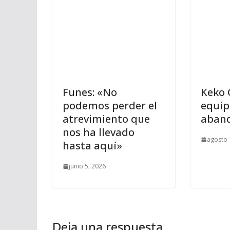
Funes: «No
Keko 
podemos perder el
equip
atrevimiento que
aband
nos ha llevado
agosto 
hasta aquí»
junio 5, 2026
Deja una respuesta