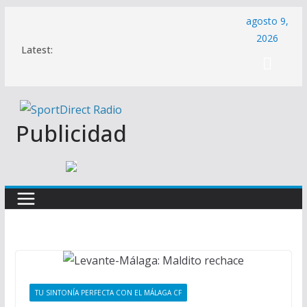
Saltar
agosto 9,
al
2026
Latest:
contenido
Publicidad
TU SINTONÍA PERFECTA CON EL MÁLAGA CF