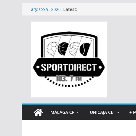
Saltar
Latest:
agosto 9, 2026
al
contenido
MÁLAGA CF
UNICAJA CB
+ 