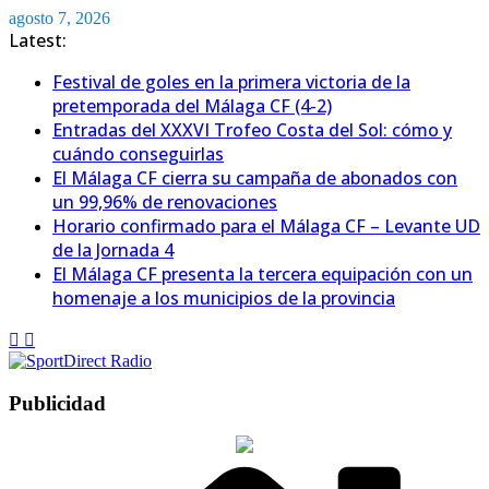
Saltar
agosto 7, 2026
al
Latest:
contenido
Festival de goles en la primera victoria de la
pretemporada del Málaga CF (4-2)
Entradas del XXXVI Trofeo Costa del Sol: cómo y
cuándo conseguirlas
El Málaga CF cierra su campaña de abonados con
un 99,96% de renovaciones
Horario confirmado para el Málaga CF – Levante UD
de la Jornada 4
El Málaga CF presenta la tercera equipación con un
homenaje a los municipios de la provincia
Publicidad