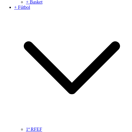
+ Basket
+ Fútbol
1ª RFEF