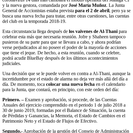
y la nueva gestora, comandada por
José María Muñoz
. La Junta
General de Accionistas estaba prevista
para el 2 de abril
, pero ya se
busca una nueva fecha para tratar, entre otras cuestiones, las cuentas
del club en la temporada 2018-19.
Esta circunstancia llega después de
los vaivenes de Al-Thani
para
celebrar esta más que necesaria reunión. Jofre y Shaheen tampoco
pusieron de su parte para que se llevara a cabo, y ahora podrían
verse perjudicados al no poseer el poder de la mayoría de acciones
que tiene el jeque. De hecho, a esta reunión, cuando se celebre,
podrá acudir BlueBay después de los últimos acontecimientos
judiciales.
Una decisión que se le puede volver en contra a Al-Thani, aunque la
incertidumbre por el estado de alarma no deja ver más allá del día a
día. De momento, toca
colocar una nueva fecha
en el calendario
para la Junta, que contará, en principio, con este orden del día:
Primero. –
Examen y aprobación, si procede, de las Cuentas
Anuales del ejercicio comprendido en el periodo 1 de julio 2018 a
30 de junio 2019, formadas por el Balance de Situación, la cuenta
de Pérdidas y Ganancias, la Memoria, el Estado de Cambios en el
Patrimonio Neto y el Estado de Flujos de Efectivo.
Segundo.-
Aprobación de la gestión del Consejo de Administración