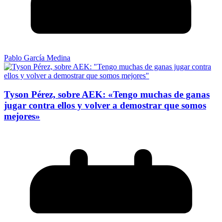
Pablo García Medina
Tyson Pérez, sobre AEK: «Tengo muchas de ganas
jugar contra ellos y volver a demostrar que somos
mejores»