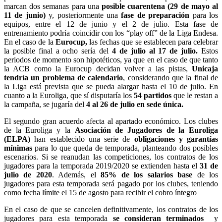
marcan dos semanas para una
posible cuarentena (29 de mayo al
11 de junio)
y, posteriormente una
fase de preparación
para los
equipos, entre el 12 de junio y el 2 de julio. Esta fase de
entrenamiento podría coincidir con los “play off” de la Liga Endesa.
En el caso de la
Eurocup,
las fechas que se establecen para celebrar
la posible final a ocho sería del
4 de julio al 17 de julio.
Estos
periodos de momento son hipotéticos, ya que en el caso de que tanto
la ACB como la Eurocup decidan volver a las pistas,
Unicaja
tendría un problema de calendario
, considerando que la final de
la Liga está prevista que se pueda alargar hasta el 10 de julio. En
cuanto a la Euroliga, que sí disputaría los
54 partidos
que le restan a
la campaña, se jugaría del
4 al 26 de julio en sede única.
El segundo gran acuerdo afecta al apartado económico. Los clubes
de la Euroliga y la
Asociación de Jugadores de la Euroliga
(ELPA)
han establecido una serie de
obligaciones y garantías
mínimas
para lo que queda de temporada, planteando dos posibles
escenarios. Si se reanudan las competiciones, los contratos de los
jugadores para la temporada 2019/2020 se extienden hasta el
31 de
julio de 2020
. Además, el
85% de los salarios base
de los
jugadores para esta temporada será pagado por los clubes, teniendo
como fecha límite el 15 de agosto para recibir el cobro íntegro
En el caso de que se cancelen definitivamente, los contratos de los
jugadores para esta temporada
se consideran terminados
y