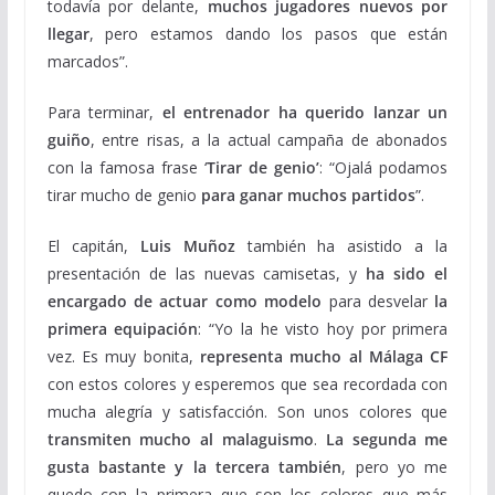
todavía por delante,
muchos jugadores nuevos por
llegar
, pero estamos dando los pasos que están
marcados”.
Para terminar,
el entrenador ha querido lanzar un
guiño
, entre risas, a la actual campaña de abonados
con la famosa frase ‘
Tirar de genio’
: “Ojalá podamos
tirar mucho de genio
para ganar muchos partidos
”.
El capitán,
Luis Muñoz
también ha asistido a la
presentación de las nuevas camisetas, y
ha sido el
encargado de actuar como modelo
para desvelar
la
primera equipación
: “Yo la he visto hoy por primera
vez. Es muy bonita,
representa mucho al Málaga CF
con estos colores y esperemos que sea recordada con
mucha alegría y satisfacción. Son unos colores que
transmiten mucho al malaguismo
.
La segunda me
gusta bastante y la tercera también
, pero yo me
quedo con la primera que son los colores que más