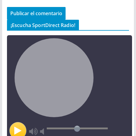
¡Escucha SportDirect Radio!