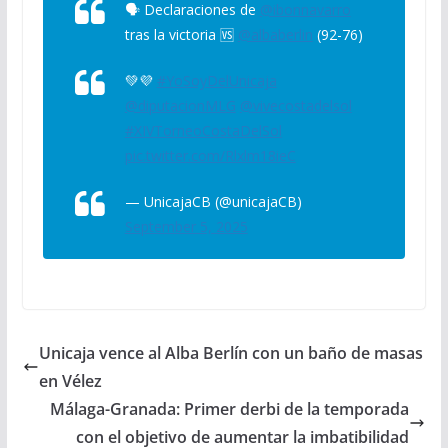
🗣️ Declaraciones de
@ibonnavarro
tras la victoria 🆚
@albaberlin
(92-76)
💚💜
#YoSoyDelUnicaja
@diputacionMLG
@vivecostadelsol
#XIVTorneoCostaDelSol
pic.twitter.com/Rlxlm18ieC
— UnicajaCB (@unicajaCB)
September 5, 2025
Unicaja vence al Alba Berlín con un baño de masas
en Vélez
Málaga-Granada: Primer derbi de la temporada
con el objetivo de aumentar la imbatibilidad