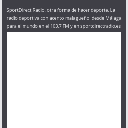
SportDirect Radio, otra forma de hacer deporte. La
radio deportiva con acento malagueño, desde Málaga
para el mundo en el 103.7 FM y en sportdirectradio.es