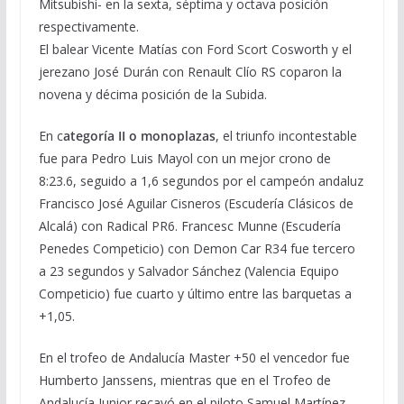
Mitsubishi- en la sexta, séptima y octava posición
respectivamente.
El balear Vicente Matías con Ford Scort Cosworth y el
jerezano José Durán con Renault Clío RS coparon la
novena y décima posición de la Subida.
En c
ategoría II o monoplazas
, el triunfo incontestable
fue para Pedro Luis Mayol con un mejor crono de
8:23.6, seguido a 1,6 segundos por el campeón andaluz
Francisco José Aguilar Cisneros (Escudería Clásicos de
Alcalá) con Radical PR6. Francesc Munne (Escudería
Penedes Competicio) con Demon Car R34 fue tercero
a 23 segundos y Salvador Sánchez (Valencia Equipo
Competicio) fue cuarto y último entre las barquetas a
+1,05.
En el trofeo de Andalucía Master +50 el vencedor fue
Humberto Janssens, mientras que en el Trofeo de
Andalucía Junior recayó en el piloto Samuel Martínez