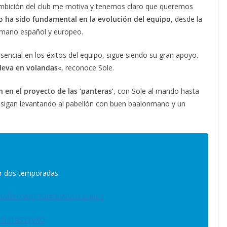
 ambición del club me motiva y tenemos claro que queremos
o ha sido fundamental en la evolución del equipo
, desde la
onmano español y europeo.
esencial en los éxitos del equipo, sigue siendo su gran apoyo.
lleva en volandas
«, reconoce Sole.
 en el proyecto de las ‘panteras’
, con Sole al mando hasta
 sigan levantando al pabellón con buen baalonmano y un
or dos temporadas
.co/dYNXVqGPS6
#30AñosContigo
om/941RSYTyXO