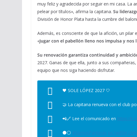
muy feliz y agradecida por seguir en mi casa. La
pelear por títulos», afirma la capitana.
Su liderazg
División de Honor Plata hasta la cumbre del bal
Además, es consciente de que la afición, un pilar 
«
Jugar con el pabellón lleno nos impulsa y nos 
Su renovación garantiza continuidad y ambición
2027. Ganas de que ella, junto a sus compañeras,
equipo que nos siga haciendo disfrutar.
🖤 SOLE LÓPEZ 2027 🤍
🤝 La capitana renueva con el club p
📲🔗 Lee el comunicado en
https://t
⚫⚪
#SomosPanteras
pic.twitter.c