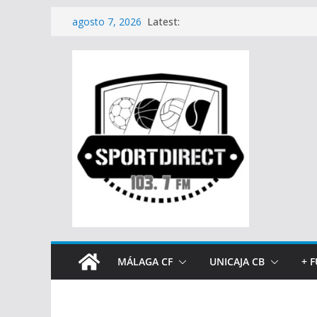
Saltar
Latest:
agosto 7, 2026
al
contenido
MÁLAGA CF
UNICAJA CB
+ 