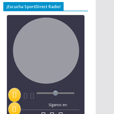
¡Escucha SportDirect Radio!
Síganos en: